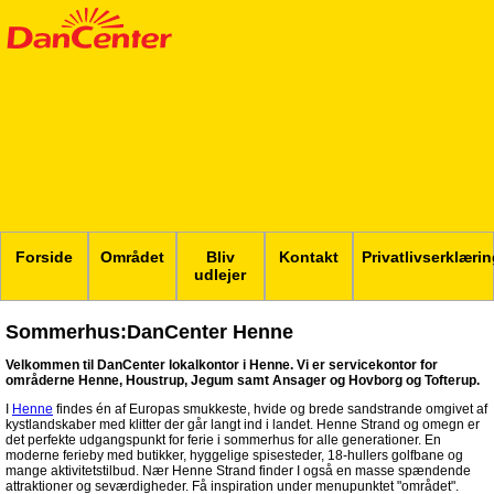
Forside
Området
Bliv
Kontakt
Privatlivserklæri
udlejer
Sommerhus:DanCenter Henne
Velkommen til DanCenter lokalkontor i Henne. Vi er servicekontor for
områderne Henne, Houstrup, Jegum samt Ansager og Hovborg og Tofterup.
I
Henne
findes én af Europas smukkeste, hvide og brede sandstrande omgivet af
kystlandskaber med klitter der går langt ind i landet. Henne Strand og omegn er
det perfekte udgangspunkt for ferie i sommerhus for alle generationer. En
moderne ferieby med butikker, hyggelige spisesteder, 18-hullers golfbane og
mange aktivitetstilbud. Nær Henne Strand finder I også en masse spændende
attraktioner og seværdigheder. Få inspiration under menupunktet "området".