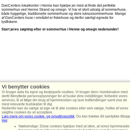
DanCenters lokalkontor i Henne kan hjælpe jer med at finde det perfekte
sommerhus ved Henne Strand og omegn. Vi har et stort udvalg af sommerhuse,
både hyggelige, traditionelle sommerhuse og store luksussommerhuse. Mange
af DanCenters huse i området er fiskehuse og derfor særligt egnede for
lystfiskere.
Start jeres søgning efter et sommerhus i Henne og omegn nedenunder!
Vi benytter cookies
Vi bruger data fra egne og tredjeparts cookies. Vi bruger dem i kombination med
dertil tilknyttede personoplysninger for at huske dine indstillinger, forbedre vores
services, til at følge din brug af hjemmesiden og lave trafikmålinger samt vise de
mest relevante budskaber til dig.
Nedenfor kan du vælge at sige ok til alle cookies eller selv vælge, hvilke af vores
valgfrie cookies du vil acceptere.
Læs mere om vores cookie- og privatlivspolitik
. Du kan trække dit samtykke tilbag
Her
.
Nødvendige: Disse cookies hjælper med at sikre, at vores hjemmeside